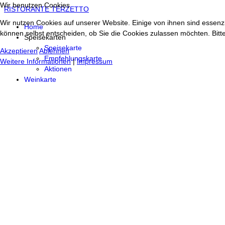
Wir benutzen Cookies
RISTORANTE TERZETTO
Wir nutzen Cookies auf unserer Website. Einige von ihnen sind essenzi
Home
können selbst entscheiden, ob Sie die Cookies zulassen möchten. Bitte
Speisekarten
Speisekarte
Akzeptieren
Ablehnen
Empfehlungskarte
Weitere Informationen
|
Impressum
Aktionen
Weinkarte