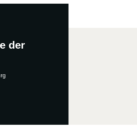
e der
!
rg