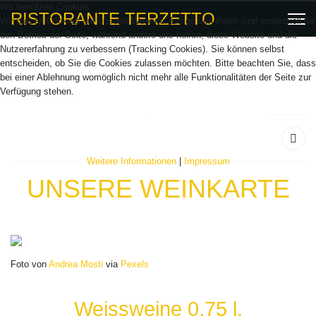
Wir benutzen Cookies
RISTORANTE TERZETTO
Wir nutzen Cookies auf unserer Website. Einige von ihnen sind essenziell für
den Betrieb der Seite, während andere uns helfen, diese Website und die
Nutzererfahrung zu verbessern (Tracking Cookies). Sie können selbst
entscheiden, ob Sie die Cookies zulassen möchten. Bitte beachten Sie, dass
bei einer Ablehnung womöglich nicht mehr alle Funktionalitäten der Seite zur
Verfügung stehen.
AKZEPTIEREN
ABLEHNEN
Weitere Informationen
|
Impressum
UNSERE WEINKARTE
Foto von
Andrea Mosti
via
Pexels
Weissweine 0,75 l.